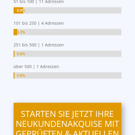
51 bis 100 | 11 Adressen
8.9%
8.9%
101 bis 250 | 4 Adressen
3.3%
3.3%
251 bis 500 | 1 Adressen
0.8%
0.8%
über 500 | 1 Adressen
0.8%
0.8%
STARTEN SIE JETZT IHRE
NEUKUNDENAKQUISE MIT
GEPRÜFTEN & AKTUELLEN