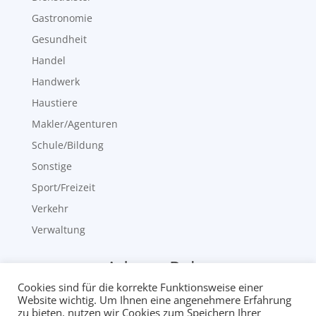
Gastronomie
Gesundheit
Handel
Handwerk
Haustiere
Makler/Agenturen
Schule/Bildung
Sonstige
Sport/Freizeit
Verkehr
Verwaltung
neueste Adress-Pakete
Cookies sind für die korrekte Funktionsweise einer
Ergotherapeuten
Website wichtig. Um Ihnen eine angenehmere Erfahrung
zu bieten, nutzen wir Cookies zum Speichern Ihrer
Physiotherapeuten