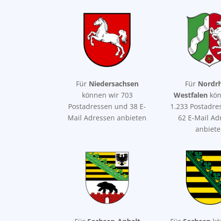
Für
Niedersachsen
Für
Nordrh
können wir 703
Westfalen
kön
Postadressen und 38 E-
1.233 Postadre
Mail Adressen anbieten
62 E-Mail Ad
anbiet