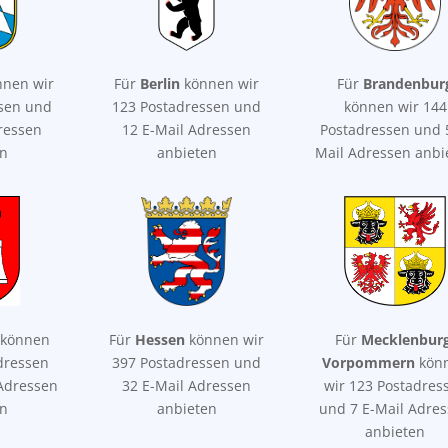
nen wir
Für
Berlin
können wir
Für
Brandenbur
ssen und
123 Postadressen und
können wir 144
ressen
12 E-Mail Adressen
Postadressen und 
en
anbieten
Mail Adressen anbi
können
Für
Hessen
können wir
Für
Mecklenburg
dressen
397 Postadressen und
Vorpommern
kön
Adressen
32 E-Mail Adressen
wir 123 Postadres
en
anbieten
und 7 E-Mail Adre
anbieten