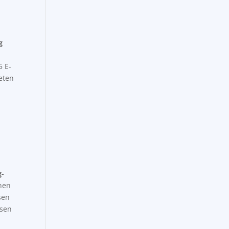
g
5 E-
eten
-
nen
sen
ssen