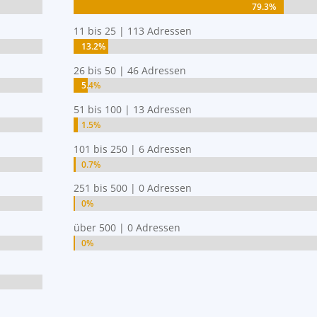
79.3%
79.3%
11 bis 25 | 113 Adressen
13.2%
13.2%
26 bis 50 | 46 Adressen
5.4%
5.4%
51 bis 100 | 13 Adressen
1.5%
1.5%
101 bis 250 | 6 Adressen
0.7%
0.7%
251 bis 500 | 0 Adressen
0%
0%
über 500 | 0 Adressen
0%
0%