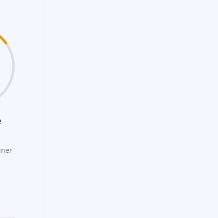
e
iner
e