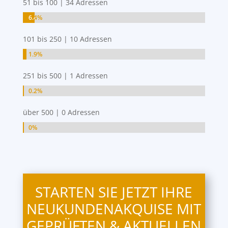
51 bis 100 | 34 Adressen
6.4%
6.4%
101 bis 250 | 10 Adressen
1.9%
1.9%
251 bis 500 | 1 Adressen
0.2%
0.2%
über 500 | 0 Adressen
0%
0%
STARTEN SIE JETZT IHRE
NEUKUNDENAKQUISE MIT
GEPRÜFTEN & AKTUELLEN